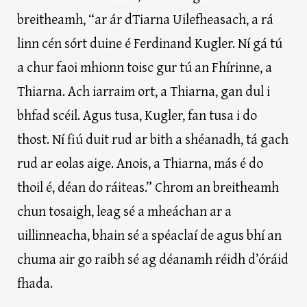
breitheamh, “ar ár dTiarna Uilefheasach, a rá
linn cén sórt duine é Ferdinand Kugler. Ní gá tú
a chur faoi mhionn toisc gur tú an Fhírinne, a
Thiarna. Ach iarraim ort, a Thiarna, gan dul i
bhfad scéil. Agus tusa, Kugler, fan tusa i do
thost. Ní fiú duit rud ar bith a shéanadh, tá gach
rud ar eolas aige. Anois, a Thiarna, más é do
thoil é, déan do ráiteas.” Chrom an breitheamh
chun tosaigh, leag sé a mheáchan ar a
uillinneacha, bhain sé a spéaclaí de agus bhí an
chuma air go raibh sé ag déanamh réidh d’óráid
fhada.