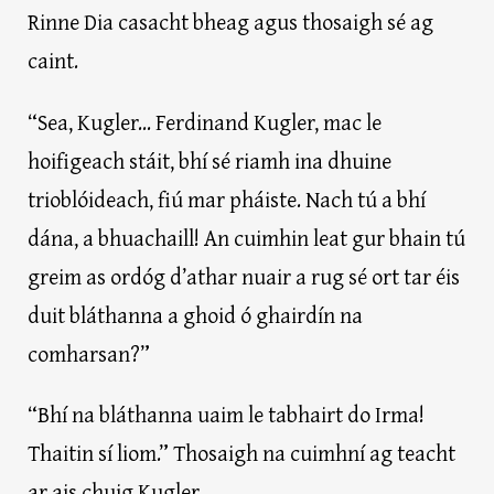
Rinne Dia casacht bheag agus thosaigh sé ag
caint.
“Sea, Kugler... Ferdinand Kugler, mac le
hoifigeach stáit, bhí sé riamh ina dhuine
trioblóideach, fiú mar pháiste. Nach tú a bhí
dána, a bhuachaill! An cuimhin leat gur bhain tú
greim as ordóg d’athar nuair a rug sé ort tar éis
duit bláthanna a ghoid ó ghairdín na
comharsan?”
“Bhí na bláthanna uaim le tabhairt do Irma!
Thaitin sí liom.” Thosaigh na cuimhní ag teacht
ar ais chuig Kugler.