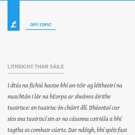
OFF-TOPIC
LITRÍOCHT THAR SÁILE
I dtús na fichiú haoise bhí an-tóir ag léitheoirí na
nuachtán i lár na hEorpa ar sheánra áirithe
tuairisce: an tuairisc ón chúirt dlí. Dhéantaí cur
síos sna tuairiscí sin ar na cásanna coiriúla a bhí
tagtha os comhair cúirte. Dar ndóigh, bhí spéis faoi