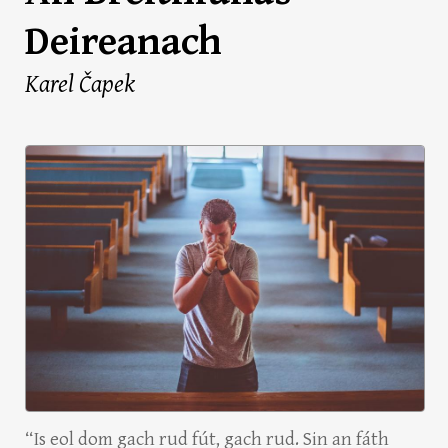
Deireanach
Karel Čapek
“Is eol dom gach rud fút, gach rud. Sin an fáth