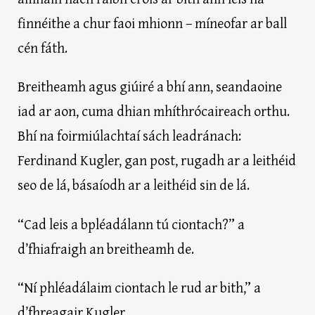
finnéithe a chur faoi mhionn – míneofar ar ball
cén fáth.
Breitheamh agus giúiré a bhí ann, seandaoine
iad ar aon, cuma dhian mhíthrócaireach orthu.
Bhí na foirmiúlachtaí sách leadránach:
Ferdinand Kugler, gan post, rugadh ar a leithéid
seo de lá, básaíodh ar a leithéid sin de lá.
“Cad leis a bpléadálann tú ciontach?” a
d’fhiafraigh an breitheamh de.
“Ní phléadálaim ciontach le rud ar bith,” a
d’fhreagair Kugler.