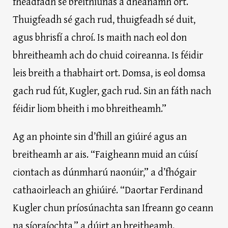
fhéadfadh sé breithiúnas a dhéanamh ort.
Thuigfeadh sé gach rud, thuigfeadh sé duit,
agus bhrisfí a chroí. Is maith nach eol don
bhreitheamh ach do chuid coireanna. Is féidir
leis breith a thabhairt ort. Domsa, is eol domsa
gach rud fút, Kugler, gach rud. Sin an fáth nach
féidir liom bheith i mo bhreitheamh.”
Ag an phointe sin d’fhill an giúiré agus an
breitheamh ar ais. “Faigheann muid an cúisí
ciontach as dúnmharú naonúir,” a d’fhógair
cathaoirleach an ghiúiré. “Daortar Ferdinand
Kugler chun príosúnachta san Ifreann go ceann
na síoraíochta,” a dúirt an breitheamh.