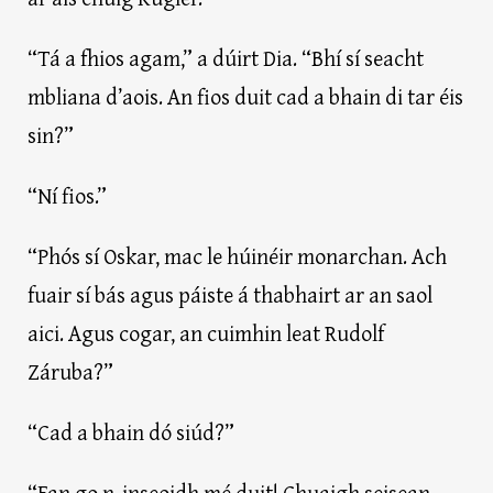
“Tá a fhios agam,” a dúirt Dia. “Bhí sí seacht
mbliana d’aois. An fios duit cad a bhain di tar éis
sin?”
“Ní fios.”
“Phós sí Oskar, mac le húinéir monarchan. Ach
fuair sí bás agus páiste á thabhairt ar an saol
aici. Agus cogar, an cuimhin leat Rudolf
Záruba?”
“Cad a bhain dó siúd?”
“Fan go n-inseoidh mé duit! Chuaigh seisean