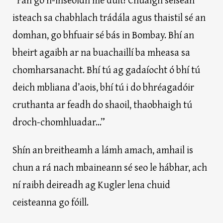
isteach sa chabhlach trádála agus thaistil sé an
domhan, go bhfuair sé bás in Bombay. Bhí an
bheirt agaibh ar na buachaillí ba mheasa sa
chomharsanacht. Bhí tú ag gadaíocht ó bhí tú
deich mbliana d’aois, bhí tú i do bhréagadóir
cruthanta ar feadh do shaoil, thaobhaigh tú
droch-chomhluadar...”
Shín an breitheamh a lámh amach, amhail is
chun a rá nach mbaineann sé seo le hábhar, ach
ní raibh deireadh ag Kugler lena chuid
ceisteanna go fóill.