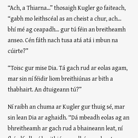
“Ach, a Thiarna...” thosaigh Kugler go faiteach,
“gabh mo leithscéal as an cheist a chur, ach...
bhí mé ag ceapadh... gur tú féin an breitheamh
anseo. Cén fáth nach tusa atá atá i mbun na
cúirte?”
“Toisc gur mise Dia. Tá gach rud ar eolas agam,
mar sin ní féidir liom breithiúnas ar bith a
thabhairt. An dtuigeann tú?”
Ní raibh an chuma ar Kugler gur thuig sé, mar
sin lean Dia ar aghaidh. “Dá mbeadh eolas ag an
bhreitheamh ar gach rud a bhaineann leat, ní