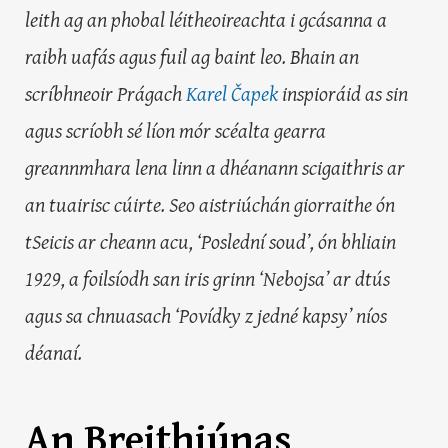
leith ag an phobal léitheoireachta i gcásanna a
raibh uafás agus fuil ag baint leo. Bhain an
scríbhneoir Prágach
Karel Čapek
inspioráid as sin
agus scríobh sé líon mór scéalta gearra
greannmhara lena linn a dhéanann scigaithris ar
an tuairisc cúirte. Seo aistriúchán giorraithe ón
tSeicis ar cheann acu, ‘Poslední soud’, ón bhliain
1929, a foilsíodh san iris grinn ‘Nebojsa’ ar dtús
agus sa chnuasach ‘Povídky z jedné kapsy’ níos
déanaí.
An Breithiúnas