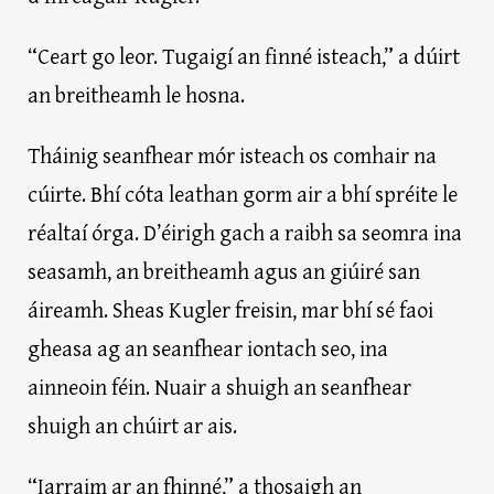
“Ceart go leor. Tugaigí an finné isteach,” a dúirt
an breitheamh le hosna.
Tháinig seanfhear mór isteach os comhair na
cúirte. Bhí cóta leathan gorm air a bhí spréite le
réaltaí órga. D’éirigh gach a raibh sa seomra ina
seasamh, an breitheamh agus an giúiré san
áireamh. Sheas Kugler freisin, mar bhí sé faoi
gheasa ag an seanfhear iontach seo, ina
ainneoin féin. Nuair a shuigh an seanfhear
shuigh an chúirt ar ais.
“Iarraim ar an fhinné,” a thosaigh an