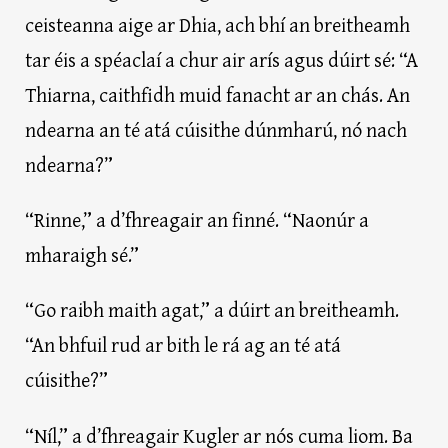
ceisteanna aige ar Dhia, ach bhí an breitheamh
tar éis a spéaclaí a chur air arís agus dúirt sé: “A
Thiarna, caithfidh muid fanacht ar an chás. An
ndearna an té atá cúisithe dúnmharú, nó nach
ndearna?”
“Rinne,” a d’fhreagair an finné. “Naonúr a
mharaigh sé.”
“Go raibh maith agat,” a dúirt an breitheamh.
“An bhfuil rud ar bith le rá ag an té atá
cúisithe?”
“Níl,” a d’fhreagair Kugler ar nós cuma liom. Ba