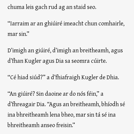
chuma leis gach rud ag an staid seo.
“Iarraim ar an ghiúiré imeacht chun comhairle,
mar sin.”
D’imigh an giúiré, d’imigh an breitheamh, agus
d’fhan Kugler agus Dia sa seomra cúirte.
“Cé hiad siúd?” a d’fhiafraigh Kugler de Dhia.
“An giúiré? Sin daoine ar do nós féin,” a
d’fhreagair Dia. “Agus an breitheamh, bhíodh sé
ina bhreitheamh lena bheo, mar sin tá sé ina
bhreitheamh anseo freisin.”