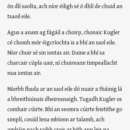
ón dlí saolta, ach níor éiligh sé ó dhlí de chuid an
tsaoil eile.
Agus a anam ag fágáil a choirp, chonaic Kugler
cé chomh mór éigcríochta is a bhí an saol eile.
Níor chuir sé sin iontas air. Duine a bhí sa
charcair cúpla uair, ní chuireann timpeallacht
nua iontas air.
Níorbh fhada ar an saol eile dó nuair a tháinig lá
a bhreithiúnais dheireanaigh. Tugadh Kugler os
comhair cúirte. Bhí an seomra cúirte feistithe go
simplí, cosúil lena mbíonn ar talamh, ach
amháin nach raibh crois ar bith ann leis na