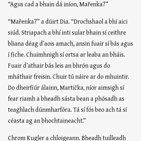
“Agus cad a bhain dá iníon, Mařenka?”
“Mařenka?” a dúirt Dia. “Drochshaol a bhí aici
siúd. Striapach a bhí inti sular bhain sí ceithre
bliana déag d’aois amach, ansin fuair sí bás agus
í fiche. Chuimhnigh sí ortsa ar leaba an bháis.
Fuair d’athair bás leis an bhrón agus do
mháthair freisin. Chuir tú náire ar do mhuintir.
Do dheirfiúr álainn, Martička, níor aimsigh sí
fear riamh a bheadh sásta bean a phósadh as
teaghlach dúnmharfóra. Tá sí fós beo ach tá sí
céasta ag an bhochtaineacht.”
Chrom Kugler a chloigeann. Bheadh tuilleadh