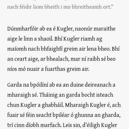
nach féidir liom bheith i mo bhreitheamh ort.”
Dúnmharfóir ab ea é Kugler, naonúr maraithe
aige le linn a shaoil. Bhí Kugler riamh ag
maíomh nach bhfaighfí greim air lena bheo. Bhí
an ceart aige, ar bhealach, mar ní raibh sé beo
níos mó nuair a fuarthas greim air.
Garda na bpóilíní ab ea an duine deireanach a
mharaigh sé. Tháinig an garda bocht isteach
chun Kugler a ghabháil. Mharaigh Kugler é, ach
fuair sé féin seacht bpiléar ó ghunna an gharda,
trí cinn díobh marfach. Leis sin, d’éiligh Kugler